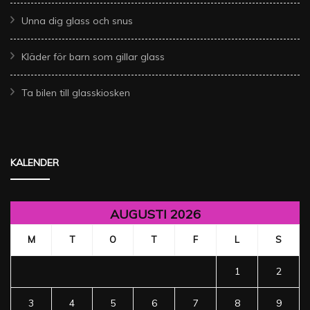
Unna dig glass och snus
Kläder för barn som gillar glass
Ta bilen till glasskiosken
KALENDER
AUGUSTI 2026
M
T
O
T
F
L
S
1
2
3
4
5
6
7
8
9