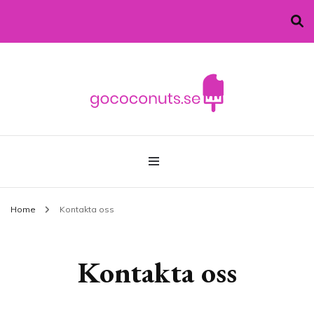
allt du behöver vet om glass!
gococonuts.se
Home
Kontakta oss
Kontakta oss