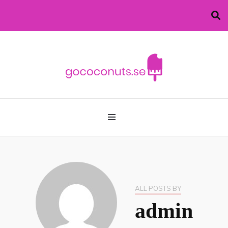
allt du behöver vet om glass!
gococonuts.se
ALL POSTS BY
admin