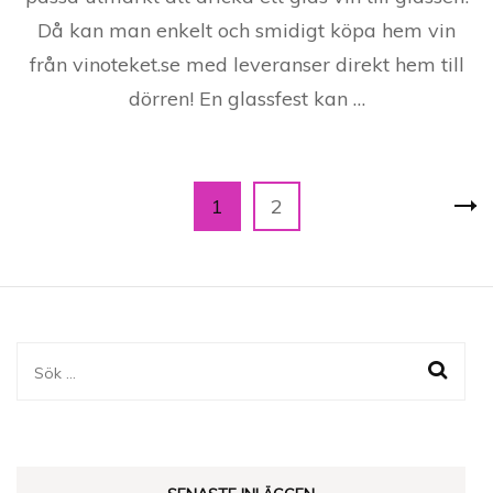
Då kan man enkelt och smidigt köpa hem vin
från vinoteket.se med leveranser direkt hem till
dörren! En glassfest kan …
Sidnumrering
Page
Page
1
2
för
inlägg
Sök
efter: