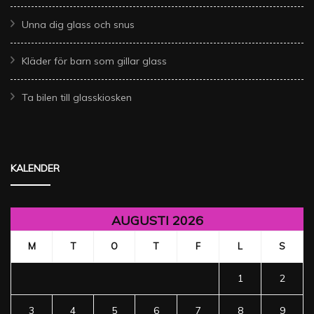
Unna dig glass och snus
Kläder för barn som gillar glass
Ta bilen till glasskiosken
KALENDER
AUGUSTI 2026
M
T
O
T
F
L
S
1
2
3
4
5
6
7
8
9