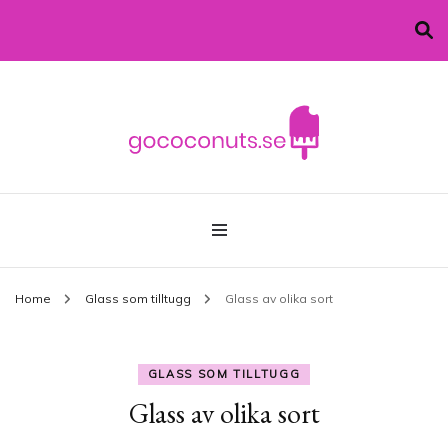
allt du behöver vet om glass!
gococonuts.se
Home
Glass som tilltugg
Glass av olika sort
GLASS SOM TILLTUGG
Glass av olika sort